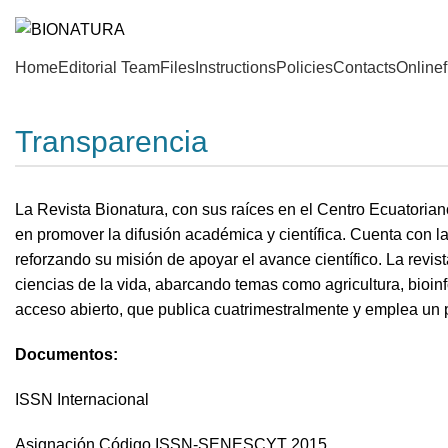
Home
Editorial Team
Files
Instructions
Policies
Contacts
Onlinef
Transparencia
La Revista Bionatura, con sus raíces en el Centro Ecuatoria
en promover la difusión académica y científica. Cuenta con l
reforzando su misión de apoyar el avance científico. La revis
ciencias de la vida, abarcando temas como agricultura, bioin
acceso abierto, que publica cuatrimestralmente y emplea un 
Documentos:
ISSN Internacional
Asignación Código ISSN-SENESCYT 2015