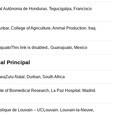
al Autónoma de Honduras. Tegucigalpa, Francisco
Anbar, College of Agriculture, Animal Production.
Iraq.
uatoThis link is disabled.
,
Guanajuato, Mexico
al Principal
KwaZulu-Natal. Durban, South Africa
itute of Biomedical Research, La Paz Hospital. Madrid.
holique de Louvain – UCLouvain.
Louvain-la-Neuve,