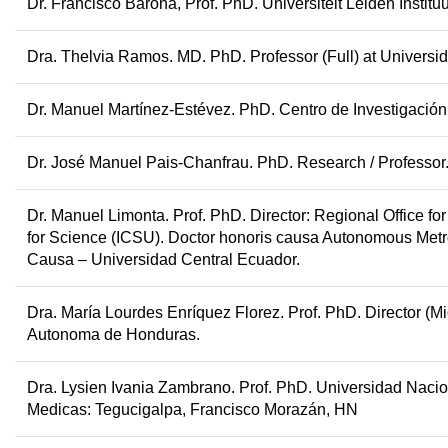
Dr. Francisco Barona,
Prof. PhD.
Universiteit Leiden Instit
Dra. Thelvia Ramos.
MD. PhD. Professor (Full)
at
Universi
Dr. Manuel Martínez-Estévez.
PhD.
Centro de Investigación
Dr. José Manuel Pais-Chanfrau
. PhD.
Research / Professor
Dr. Manuel Limonta.
Prof. PhD. Director: Regional Office f
for Science (ICSU). Doctor honoris causa Autonomous Metro
Causa – Universidad Central Ecuador.
Dra. María Lourdes Enríquez Florez.
Prof. PhD. Director (M
Autonoma de Honduras.
Dra. Lysien Ivania Zambrano.
Prof. PhD.
Universidad Nacio
Medicas: Tegucigalpa, Francisco Morazán, HN