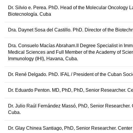
Dr. Silvio e. Perea.
PhD. Head of the Molecular Oncology La
Biotecnología. Cuba
Dra. Daynet Sosa del Castillo.
PhD. Director of the Biote
Dra. Consuelo Macías Abraham
.
II Degree Specialist in Im
Medical Sciences and Full Member of the Academy of Scienc
Immunology (IHI), Havana, Cuba.
Dr. René Delgado.
PhD. IFAL / President of the Cuban Soc
Dr. Eduardo Penton
.
MD, PhD,
PhD, Senior Researcher. Ce
Dr. Julio Raúl Fernández Massó
,
PhD, Senior Researcher. 
Cuba.
Dr. Glay Chinea Santiago
, PhD, Senior Researcher. Center