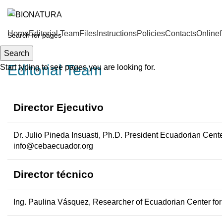
Home
Editorial Team
Files
Instructions
Policies
Contacts
Onlinef
Search
Editorial Team
Start typing to see pages you are looking for.
Director Ejecutivo
Dr. Julio Pineda Insuasti, Ph.D
.
President Ecuadorian Cente
info@cebaecuador.org
Director técnico
Ing. Paulina Vásquez
,
Researcher of Ecuadorian Center fo